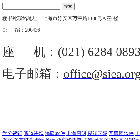
搜索
秘书处联络地址：上海市静安区万荣路1188号A座6楼
邮 编：200436
座 机：(021) 6284 089
电子邮箱：
office@siea.or
学分银行
听道讲坛
海隆软件
上海启明
易观国际
互联网软件
上
网络
东方财富
创远科研
浦东软件园
联想
教育区块链学习银行